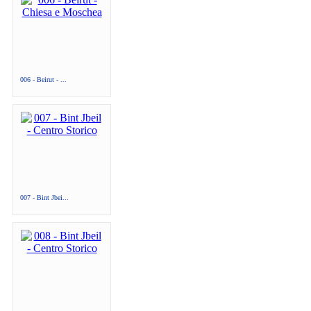
006 - Beirut - ...
007 - Bint Jbei...