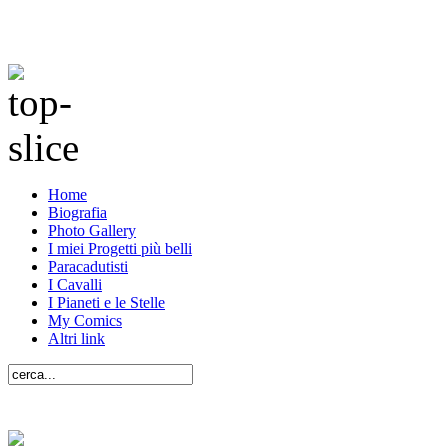
Home
Biografia
Photo Gallery
I miei Progetti più belli
Paracadutisti
I Cavalli
I Pianeti e le Stelle
My Comics
Altri link