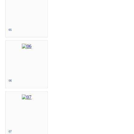
05
06
07