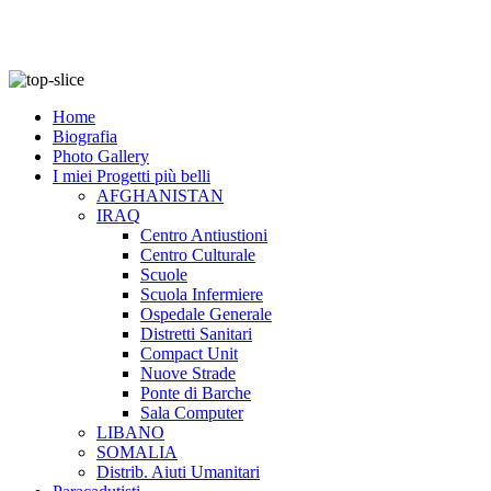
Home
Biografia
Photo Gallery
I miei Progetti più belli
AFGHANISTAN
IRAQ
Centro Antiustioni
Centro Culturale
Scuole
Scuola Infermiere
Ospedale Generale
Distretti Sanitari
Compact Unit
Nuove Strade
Ponte di Barche
Sala Computer
LIBANO
SOMALIA
Distrib. Aiuti Umanitari