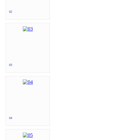
02
03
04