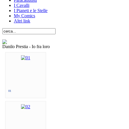
Paracadutisti
I Cavalli
I Pianeti e le Stelle
My Comics
Altri link
Danilo Prestia - Io fra loro
01