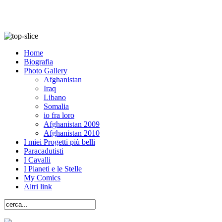
Home
Biografia
Photo Gallery
Afghanistan
Iraq
Libano
Somalia
io fra loro
Afghanistan 2009
Afghanistan 2010
I miei Progetti più belli
Paracadutisti
I Cavalli
I Pianeti e le Stelle
My Comics
Altri link