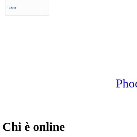
020 b
Phoc
Chi è online