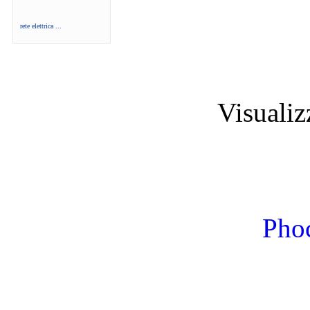
rete elettrica ...
Visuali
Phoc